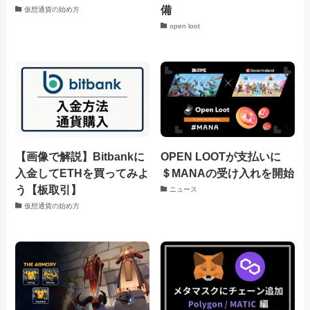
備
仮想通貨の始め方
open loot
【画像で解説】Bitbankに
OPEN LOOTが支払いに
入金してETHを買ってみよ
＄MANAの受け入れを開始
う【板取引】
ニュース
仮想通貨の始め方