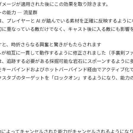
ダメージが適用された後にこの効果を取り除きます。
の能力 — 流星群
、プレイヤーと AI が踏んでいる素材を正確に反映するよう
初に重なっている敵だけでなく、キャスト後に入る敵にも影響
すと、時折さらなる興奮と驚きがもたらされます
ルが相互に一貫して動作するように修正されました（手裏剣フ
は、追跡する必要がある採掘可能な岩石にスポーンするように
をキーバインドおよびホットバーバインド経由でアクティブ化
クスタブのターゲットを「ロックオン」するようになり、能力
動によってキャンセルされた能力がキャンセルされるようにな