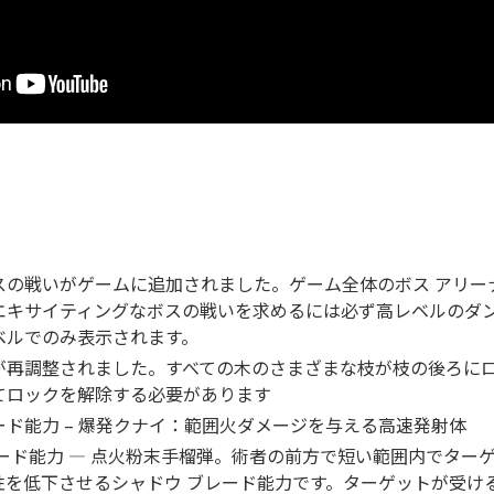
スの戦いがゲームに追加されました。ゲーム全体のボス アリー
エキサイティングなボスの戦いを求めるには必ず高レベルのダ
ベルでのみ表示されます。
が再調整されました。すべての木のさまざまな枝が枝の後ろに
てロックを解除する必要があります
ド能力 – 爆発クナイ：範囲火ダメージを与える高速発射体
ード能力 — 点火粉末手榴弾。術者の前方で短い範囲内でター
性を低下させるシャドウ ブレード能力です。ターゲットが受け