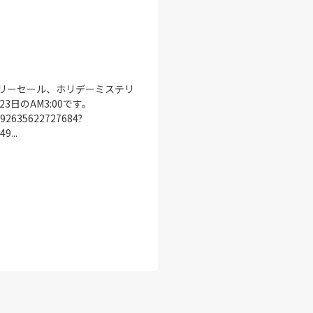
プライマリーセール、ホリデーミステリ
日のAM3:00です。
3092635622727684?
9...