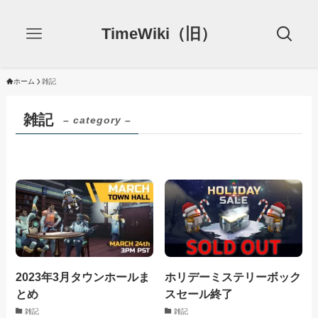
TimeWiki（旧）
ホーム
雑記
雑記
– category –
2023年3月タウンホールま
ホリデーミステリーボック
とめ
スセール終了
雑記
雑記